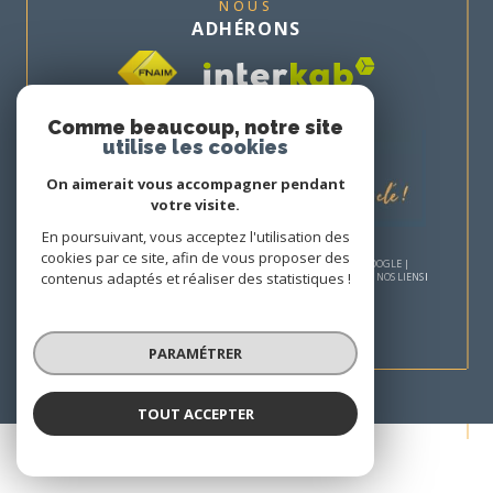
NOUS
ADHÉRONS
Comme beaucoup, notre site
utilise les cookies
On aimerait vous accompagner pendant
votre visite.
En poursuivant, vous acceptez l'utilisation des
cookies par ce site, afin de vous proposer des
© 2026 | TOUS DROITS RÉSERVÉS | TRADUCTION POWERED BY GOOGLE |
contenus adaptés et réaliser des statistiques !
NOS HONORAIRES
PLAN DU SITE
MENTIONS LÉGALES
ADMIN
NOS LIENS
POLITIQUE RGPD
COOKIES
PARAMÉTRER
TOUT ACCEPTER