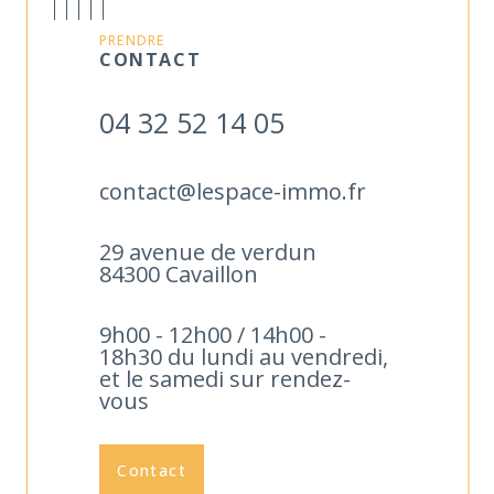
mail
contact@lespace-immo.fr.
Notre
agence vous accueille au
29 avenue de
PRENDRE
CONTACT
verdun 84300 Cavaillon
pour vous
accompagner dans tous vos projets
04 32 52 14 05
immobiliers avec passion et
professionnalisme.
contact@lespace-immo.fr
29 avenue de verdun
84300 Cavaillon
9h00 - 12h00 / 14h00 -
18h30 du lundi au vendredi,
et le samedi sur rendez-
vous
Contact