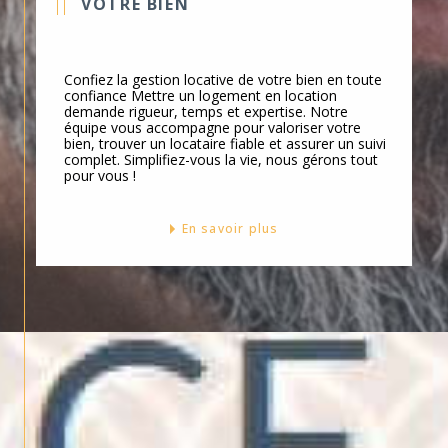
VOTRE BIEN
sens. Déléguer la gestion quotidienne,
c’est libérer du temps et sécuriser vos
revenus. Recherche de locataires sérieux,
Confiez la gestion locative de votre bien en toute
gestion administrative, suivi rigoureux :
confiance Mettre un logement en location
demande rigueur, temps et expertise. Notre
notre équipe veille sur votre patrimoine
équipe vous accompagne pour valoriser votre
comme si c'était le sien.
bien, trouver un locataire fiable et assurer un suivi
complet. Simplifiez-vous la vie, nous gérons tout
pour vous !
Estimation immobilière
En savoir plus
Vous envisagez de vendre ou tout
simplement de connaître la valeur de
votre propriété ? L'ESPACE IMMO propose
une
estimation immobilière à Cavaillon
et alentours
précise et gratuite. Grâce à
notre estimation immobilière gratuite,
vous pouvez estimer son bien à Cavaillon