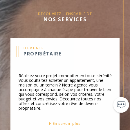
vous proposons des biens soigneusement
sélectionnés sur le secteur.
DÉCOUVREZ L'ENSEMBLE DE
NOS SERVICES
Pour vendre son bien en toute sérénité,
nous assurons un accompagnement sur
mesure de l'estimation à la signature.
Notre expertise couvre toute vente
DEVENIR
PROPRIÉTAIRE
immobilière, du premier contact jusqu'à
la finalisation de la
transaction
immobilière.
Réalisez votre projet immobilier en toute sérénité
Nous connaissons parfaitement
Vous souhaitez acheter un appartement, une
maison ou un terrain ? Notre agence vous
l’immobilier Cavaillon et ses environs,
accompagne à chaque étape pour trouver le bien
qui vous correspond, selon vos critères, votre
vous garantissant ainsi une approche
budget et vos envies. Découvrez toutes nos
personnalisée pour l’achat des biens
offres et concrétisez votre rêve de devenir
propriétaire.
immobiliers ou la
vente immobilière
de
votre propriété.
En savoir plus