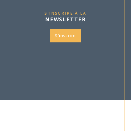
S'INSCRIRE À LA
NEWSLETTER
S'inscrire
TRAD_SIROCCO_OPINIONS_1_PART1