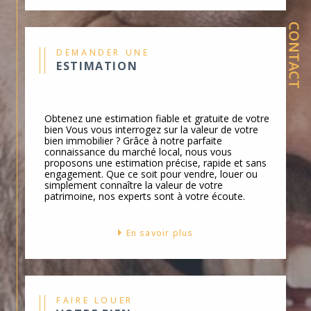
Location immobilière
CONTACT
Que vous soyez locataire en quête de
DEMANDER UNE
votre prochain chez-vous ou propriétaire
ESTIMATION
souhaitant louer son bien, notre service
location immobilière
vous ouvre toutes
les portes. Le marché locatif de Cavaillon
Obtenez une estimation fiable et gratuite de votre
bien Vous vous interrogez sur la valeur de votre
n’a aucun secret pour nous : confiez-nous
bien immobilier ? Grâce à notre parfaite
connaissance du marché local, nous vous
vos attentes, nous trouvons les clés de
proposons une estimation précise, rapide et sans
votre futur.
engagement. Que ce soit pour vendre, louer ou
simplement connaître la valeur de votre
patrimoine, nos experts sont à votre écoute.
Gestion locative
En savoir plus
Avec notre service de gestion locative,
FAIRE LOUER
votre investissement prend tout son