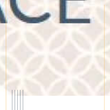
de manière fiable. Nos conseillers
réalisent une étude comparative de
marché approfondie pour évaluer son
bien à son juste prix. Vous pouvez
également bénéficier d’une
estimation
immobilière en ligne
rapide pour vous
donner une première idée de votre
potentiel de vente.
Contactez-nous
Pour toute information, projet de vente,
d’achat ou de location, notre équipe est à
votre écoute. Contactez-nous au
téléphone au
04 32 52 14 05
ou par e-