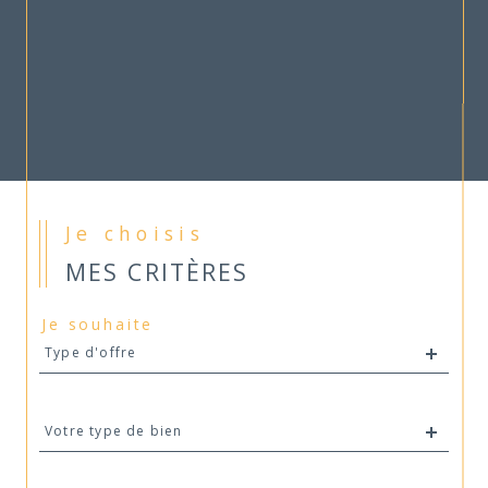
Je choisis
MES CRITÈRES
Je souhaite
Type
Type d'offre
d'offre
Type
Votre type de bien
d'offre